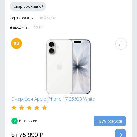
OnePlus
Автоак
Телевиз
Товар со скидкой
Infinix
Красота
Сортировать:
Google
Выводить:
Смартфон Apple iPhone 17 256GB White
В наличии
+379
бонусов
от
75 990
₽