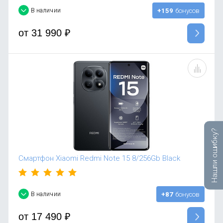
В наличии
+159
бонусов
от
31 990
₽
Нашли ошибку?
Смартфон Xiaomi Redmi Note 15 8/256Gb Black
В наличии
+87
бонусов
от
17 490
₽