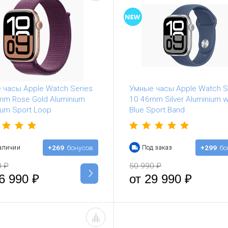
 часы Apple Watch Series
Умные часы Apple Watch S
mm Rose Gold Aluminium
10 46mm Silver Aluminium w
lum Sport Loop
Blue Sport Band
аличии
+269
бонусов
Под заказ
+299
бо
0
₽
50 990
₽
6 990
₽
от
29 990
₽