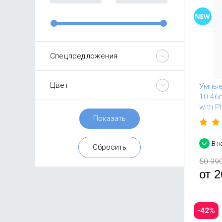
Спецпредложения
Цвет
Умные
10 46
with P
В н
50 99
от
2
-42%