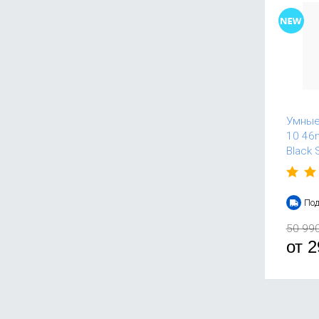
Умные
10 46m
Black 
Под
50 99
от
2