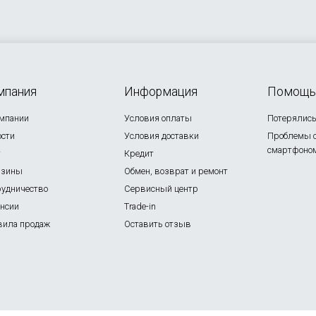
мпания
Информация
Помощь
омпании
Условия оплаты
Потерялись 
ости
Условия доставки
Проблемы 
смартфоно
г
Кредит
азины
Обмен, возврат и ремонт
рудничество
Сервисный центр
ансии
Trade-in
вила продаж
Оставить отзыв