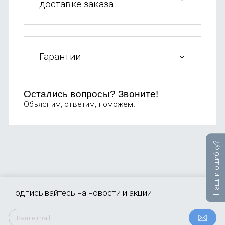
доставке заказа
OnePlus
Автоак
Телевиз
Infinix
Красота
Google
Гарантии
Остались вопросы? Звоните!
Объясним, ответим, поможем.
Нашли ошибку?
Подписывайтесь
на новости и акции