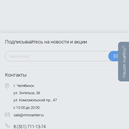
OnePlus
Автоак
Телевиз
Infinix
Красота
Google
Подписывайтесь
на новости и акции
Нашли ошибку?
Контакты
г. Челябинск
ул. Энгельса, 36
ул. Комсомольский пр., 47
с 10:00 до 20:00
sale@mmicenter.ru
8 (351) 711-13-74