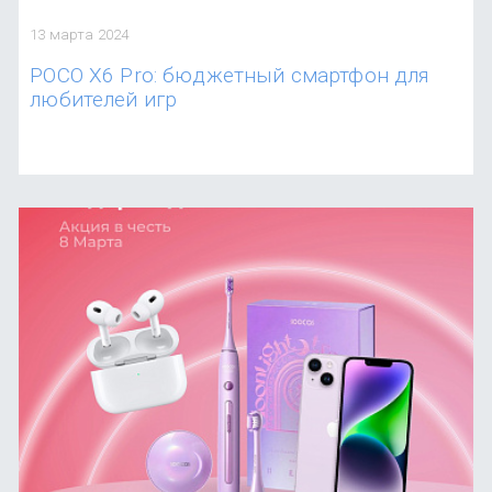
OnePlus
Автоак
Телевиз
13 марта 2024
Infinix
Красота
POCO Х6 Pro: бюджетный смартфон для
любителей игр
Google