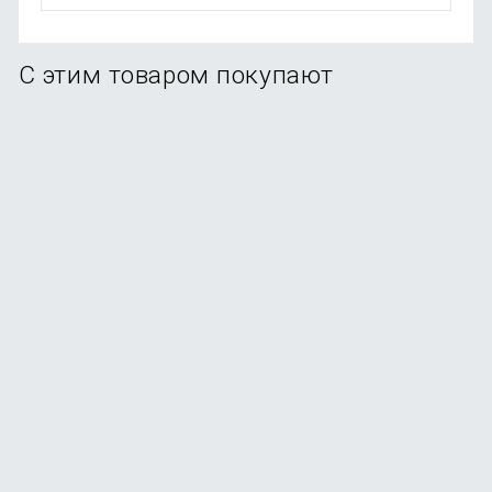
С этим товаром покупают
Смартфон Xiaomi Redmi Note 15 Pro Plus 12/512Gb
Glacier Blue
В наличии
+174
бонуса
от
34 990
₽