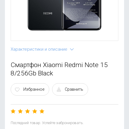
OnePlus
Автоак
Телевиз
Infinix
Красота
Google
Характеристики и описание
Смартфон Xiaomi Redmi Note 15
8/256Gb Black
Избранное
Сравнить
Последний товар. Успейте забронировать.