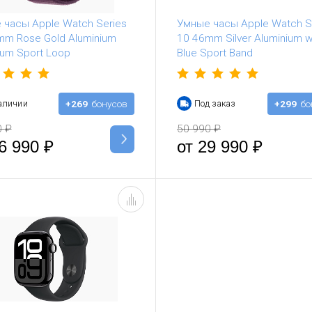
 часы Apple Watch Series
Умные часы Apple Watch S
mm Rose Gold Aluminium
10 46mm Silver Aluminium w
lum Sport Loop
Blue Sport Band
аличии
+269
бонусов
Под заказ
+299
бо
0
₽
50 990
₽
6 990
₽
от
29 990
₽