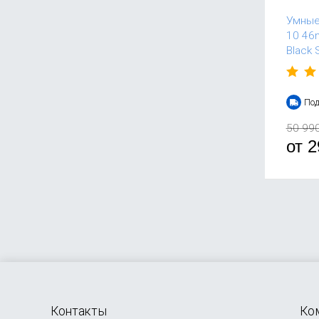
Умные
10 46m
Black 
Под
50 99
от
2
Контакты
Ко