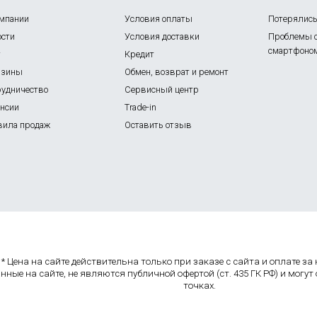
омпании
Условия оплаты
Потерялись 
ости
Условия доставки
Проблемы 
смартфоно
г
Кредит
азины
Обмен, возврат и ремонт
рудничество
Сервисный центр
ансии
Trade-in
вила продаж
Оставить отзыв
* Цена на сайте действительна только при заказе с сайта и оплате з
нные на сайте, не являются публичной офертой (ст. 435 ГК РФ) и могут
точках.