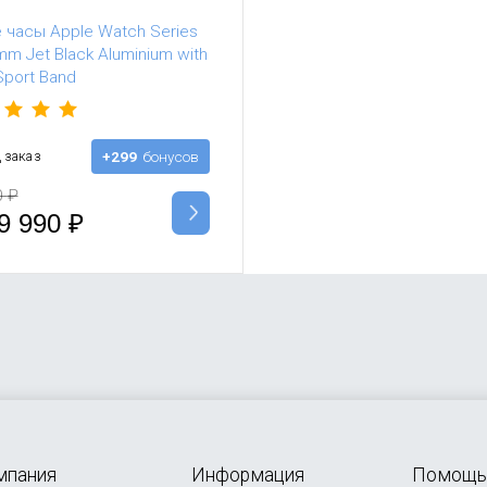
 часы Apple Watch Series
m Jet Black Aluminium with
Sport Band
 заказ
+299
бонусов
0
₽
9 990
₽
мпания
Информация
Помощь