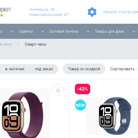
Умные часы Apple Watch Series 11 42mm Rose Gold Aluminium with Light Blush Sport Band
Смартфон Apple iPhone 17 Pro Max 256GB Cosmic Orange
Планшет Apple iPad Air 11'' 2025 256 ГБ, Wi-Fi, starlight
Энгельса, 36
Узнать статус р
Комсомольский, 47
ы
Гаджеты
Бытовая техника
Товары для дома
аслеты
Смарт-часы
в наличии
под заказ
Товар со скидкой
Сортировать:
-42%