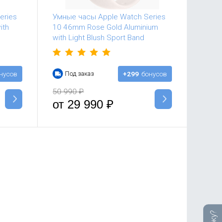
eries
Умные часы Apple Watch Series
ith
10 46mm Rose Gold Aluminium
with Light Blush Sport Band
нусов
Под заказ
+299
бонусов
50 990
₽
от
29 990
₽