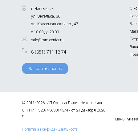
О к
г. Челябинск
Нов
ул. Энгельса, 36
Бло
ул. Комсомольский пр., 47
Маг
с 10:00 до 20:00
Сот
sale@mmicenter.ru
Вак
8 (351) 711-13-74
Пра
Заказать звонок
© 2011-2026, ИП Орлова Лилия Николаевна
ОГРНИП 320745600143747 от 21 декабря 2020
г.
Цены, указа
Политика конфиденциальности