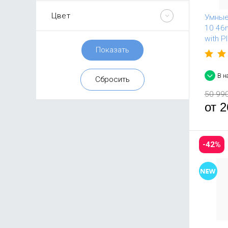
Цвет
Умные
10 46
with P
В н
50 99
от
2
-42%