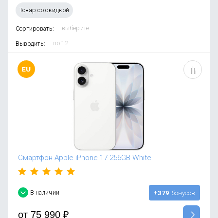
OnePlus
Автоак
Телевиз
Товар со скидкой
Infinix
Красота
Сортировать:
Google
Выводить:
Смартфон Apple iPhone 17 256GB White
В наличии
+379
бонусов
от
75 990
₽