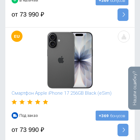
В наличии
+369
бонусов
от
73 990
₽
Нашли ошибку?
Смартфон Apple iPhone 17 256GB Black (eSim)
Под заказ
+369
бонусов
от
73 990
₽