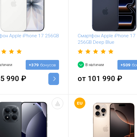
фон Apple iPhone 17 256GB
Смартфон Apple iPhone 17 
256GB Deep Blue
аличии
+379
бонусов
В наличии
+509
бо
5 990
₽
от
101 990
₽