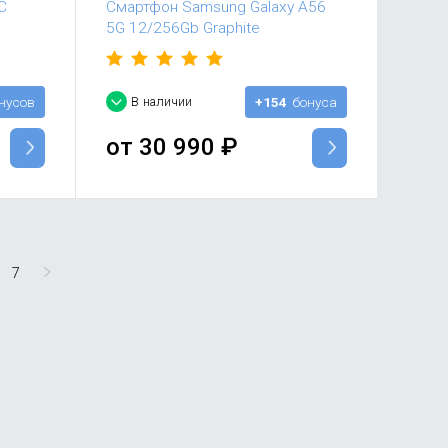
C
Смартфон Samsung Galaxy A56
5G 12/256Gb Graphite
нусов
В наличии
+154
бонуса
от
30 990
₽
7