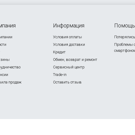
мпания
Информация
Помощь
омпании
Условия оплаты
Потерялись 
ости
Условия доставки
Проблемы 
смартфоно
г
Кредит
азины
Обмен, возврат и ремонт
рудничество
Сервисный центр
ансии
Trade-in
вила продаж
Оставить отзыв