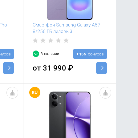
Pro
Смартфон Samsung Galaxy A57
8/256 ГБ лиловый
нусов
В наличии
+159
бонусов
от
31 990
₽