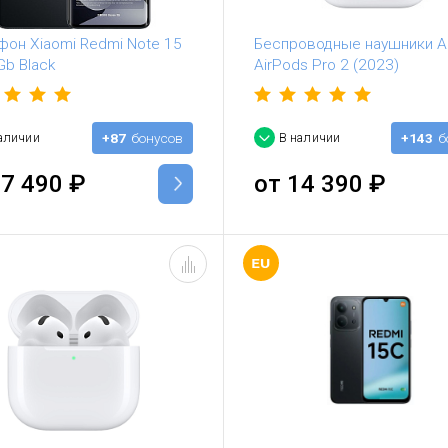
фон Xiaomi Redmi Note 15
Беспроводные наушники A
Gb Black
AirPods Pro 2 (2023)
аличии
+87
бонусов
В наличии
+143
б
7 490
₽
от
14 390
₽