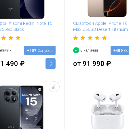
фон Xiaomi Redmi Note 15
Смартфон Apple iPhone 16 
256Gb Black
Max 256GB Desert Titanium
аличии
+107
бонусов
В наличии
+459
бо
1 490
₽
от
91 990
₽