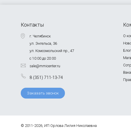
Контакты
Ко
О к
г. Челябинск
Нов
ул. Энгельса, 36
Бло
ул. Комсомольский пр., 47
Маг
с 10:00 до 20:00
Сот
sale@mmicenter.ru
Вак
8 (351) 711-13-74
Пра
Заказать звонок
© 2011-2026, ИП Орлова Лилия Николаевна