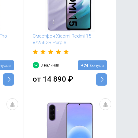
Pro
Смартфон Xiaomi Redmi 15
8/256GB Purple
нусов
В наличии
+74
бонуса
от
14 890
₽