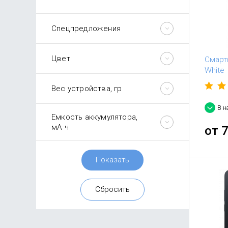
Спецпредложения
Цвет
Смарт
White
Вес устройства, гр
В н
Емкость аккумулятора,
мА·ч
от
7