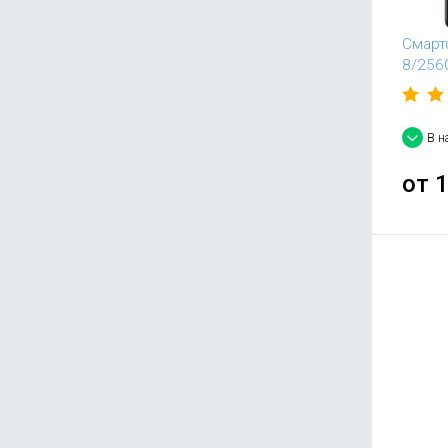
Смарт
8/256
В н
от
1