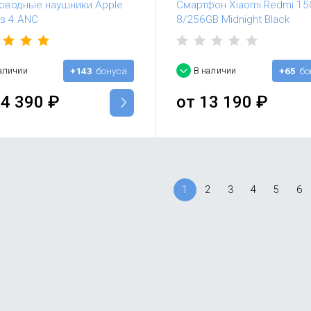
оводные наушники Apple
Смартфон Xiaomi Redmi 15
ds 4 ANC
8/256GB Midnight Black
аличии
+143
бонуса
В наличии
+65
бо
4 390
₽
от
13 190
₽
1
2
3
4
5
6