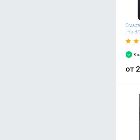
Смарт
Pro 8/
В н
от
2