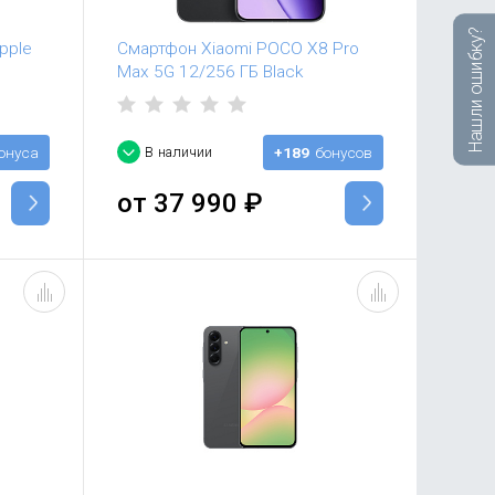
Нашли ошибку?
pple
Смартфон Xiaomi POCO X8 Pro
Max 5G 12/256 ГБ Black
онуса
В наличии
+189
бонусов
от
37 990
₽