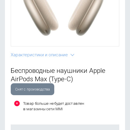
OnePlus
Автоак
Телевиз
Infinix
Красота
Google
Характеристики и описание
Беспроводные наушники Apple
AirPods Max (Type-C)
Снят с производства
Товар больше не будет доставлен
в магазины сети MMI