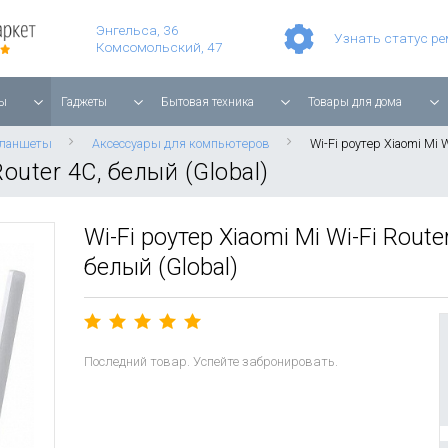
Умные часы Apple Watch Series 11 42mm Rose Gold Aluminium with Light Blush Sport Band
Смартфон Apple iPhone 17 Pro Max 256GB Cosmic Orange
Игровая прис
Планшет Apple iPad Air 11'' 2025 256 ГБ, Wi-Fi, starlight
Энгельса, 36
Узнать статус р
Комсомольский, 47
ы
Гаджеты
Бытовая техника
Товары для дома
планшеты
Аксессуары для компьютеров
Wi-Fi роутер Xiaomi Mi W
Router 4C, белый (Global)
Wi-Fi роутер Xiaomi Mi Wi-Fi Route
белый (Global)
Последний товар. Успейте забронировать.