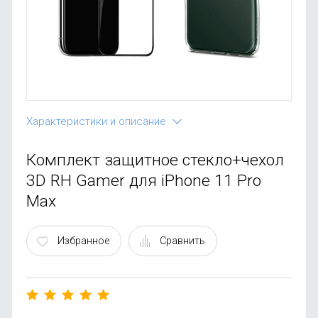
OnePlus
Автоак
Телевиз
Infinix
Красота
Google
Характеристики и описание
Комплект защитное стекло+чехол
3D RH Gamer для iPhone 11 Pro
Max
Избранное
Сравнить