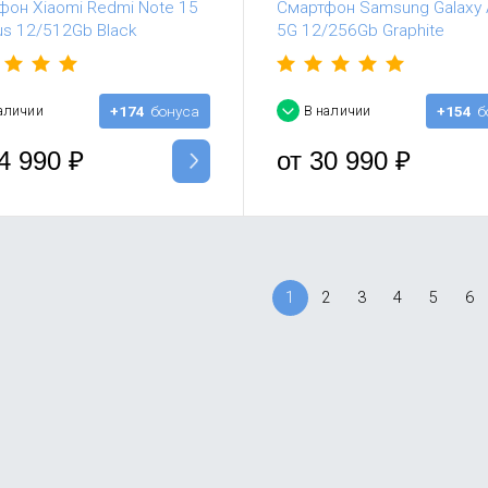
фон Xiaomi Redmi Note 15
Смартфон Samsung Galaxy
us 12/512Gb Black
5G 12/256Gb Graphite
аличии
+174
бонуса
В наличии
+154
б
4 990
₽
от
30 990
₽
1
2
3
4
5
6