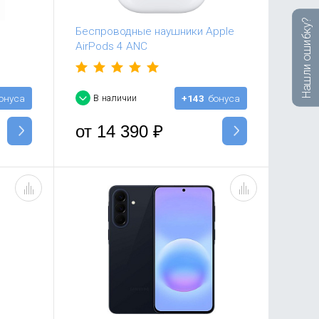
Нашли ошибку?
Беспроводные наушники Apple
AirPods 4 ANC
онуса
В наличии
+143
бонуса
от
14 390
₽