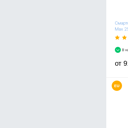
Смарт
Max 25
В н
от
9