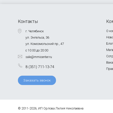
Контакты
Ко
О к
г. Челябинск
Нов
ул. Энгельса, 36
Бло
ул. Комсомольский пр., 47
Маг
с 10:00 до 20:00
Сот
sale@mmicenter.ru
Вак
8 (351) 711-13-74
Пра
Заказать звонок
© 2011-2026, ИП Орлова Лилия Николаевна