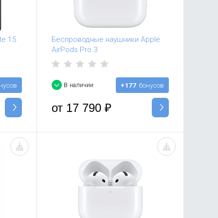
te 15
Беспроводные наушники Apple
AirPods Pro 3
нусов
В наличии
+177
бонусов
от
17 790
₽