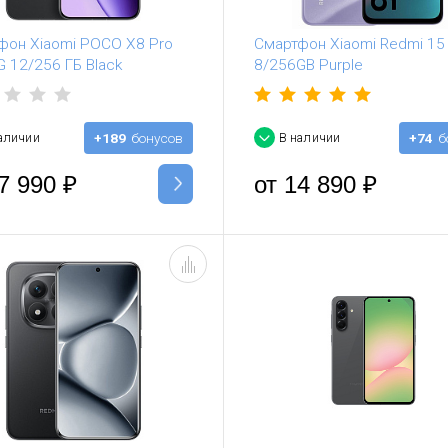
фон Xiaomi POCO X8 Pro
Смартфон Xiaomi Redmi 15
 12/256 ГБ Black
8/256GB Purple
аличии
+189
бонусов
В наличии
+74
б
7 990
₽
от
14 890
₽