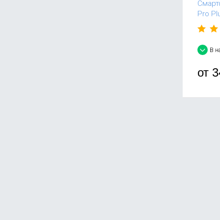
Смарт
Pro Pl
В н
от
3