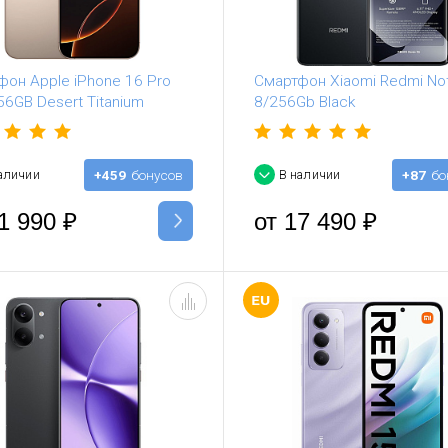
фон Apple iPhone 16 Pro
Смартфон Xiaomi Redmi No
6GB Desert Titanium
8/256Gb Black
аличии
+459
бонусов
В наличии
+87
бо
1 990
₽
от
17 490
₽