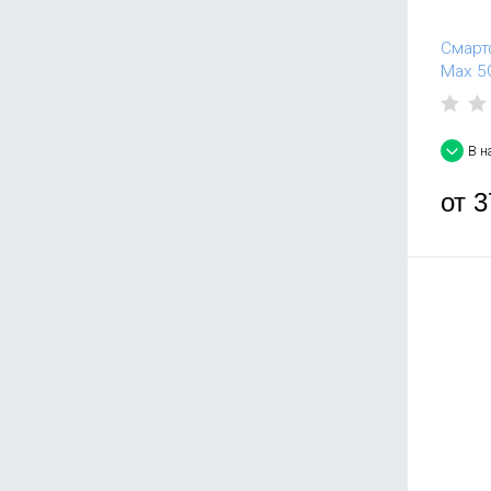
Смарт
Max 5G
В н
от
3