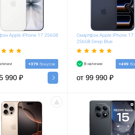
фон Apple iPhone 17 256GB
Смартфон Apple iPhone 17 
256GB Deep Blue
аличии
+379
бонусов
В наличии
+499
бо
5 990
₽
от
99 990
₽