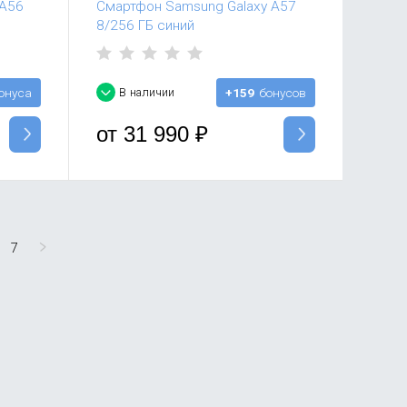
 A56
Смартфон Samsung Galaxy A57
8/256 ГБ синий
онуса
В наличии
+159
бонусов
от
31 990
₽
7