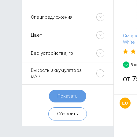
Спецпредложения
Цвет
Смарт
White
Вес устройства, гр
В н
Емкость аккумулятора,
мА·ч
от
7