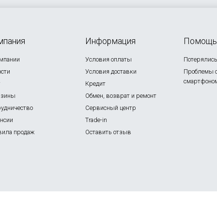
мпания
Информация
Помощь
омпании
Условия оплаты
Потерялись 
ости
Условия доставки
Проблемы 
смартфоно
г
Кредит
азины
Обмен, возврат и ремонт
рудничество
Сервисный центр
ансии
Trade-in
вила продаж
Оставить отзыв