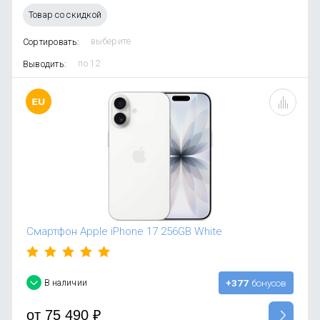
OnePlus
Автоак
Телевиз
Товар со скидкой
Infinix
Красота
Сортировать:
Google
Выводить:
Смартфон Apple iPhone 17 256GB White
В наличии
+377
бонусов
от
75 490
₽