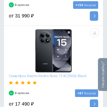
В наличии
+159
бонусов
от
31 990
₽
Нашли ошибку?
Смартфон Xiaomi Redmi Note 15 8/256Gb Black
В наличии
+87
бонусов
от
17 490
₽