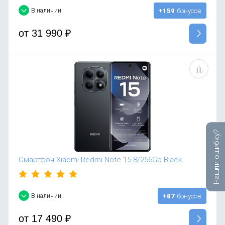
В наличии
+159
бонусов
от
31 990
₽
Нашли ошибку?
Смартфон Xiaomi Redmi Note 15 8/256Gb Black
В наличии
+87
бонусов
от
17 490
₽