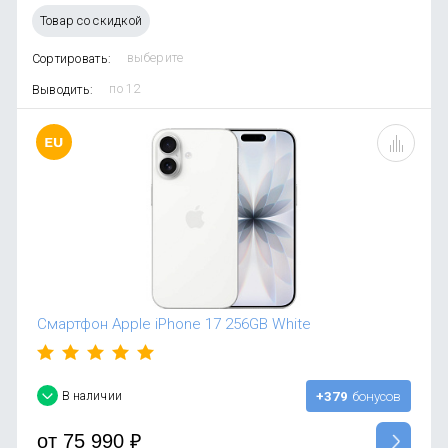
OnePlus
Автоак
Телевиз
Товар со скидкой
Infinix
Красота
Сортировать:
Google
Выводить:
Смартфон Apple iPhone 17 256GB White
В наличии
+379
бонусов
от
75 990
₽