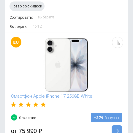
OnePlus
Автоак
Телевиз
Товар со скидкой
Infinix
Красота
Сортировать:
Google
Выводить:
Смартфон Apple iPhone 17 256GB White
В наличии
+379
бонусов
от
75 990
₽