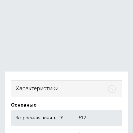
Смартфон Samsung Galaxy A37 12/256 ГБ лаванда
В наличии
+130
бонусов
от
26 190
₽
Характеристики
Основные
Встроенная память, Гб
512