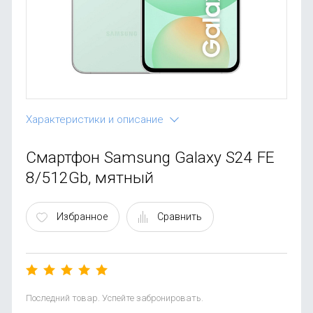
OnePlus
Автоак
Телевиз
Infinix
Красота
Google
Характеристики и описание
Смартфон Samsung Galaxy S24 FE
8/512Gb, мятный
Избранное
Сравнить
Последний товар. Успейте забронировать.