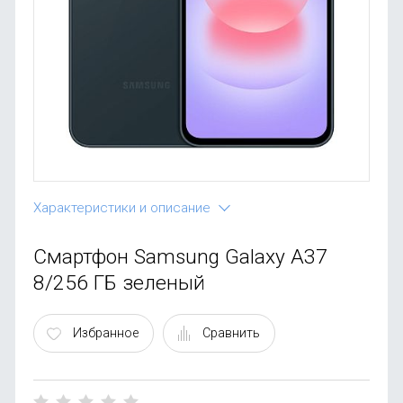
OnePlus
Автоак
Телевиз
Infinix
Красота
Google
Характеристики и описание
Смартфон Samsung Galaxy A37
8/256 ГБ зеленый
Избранное
Сравнить