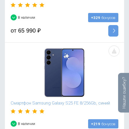
В наличии
+329
бонусов
от
65 990
₽
Нашли ошибку?
Смартфон Samsung Galaxy S25 FE 8/256Gb, синий
В наличии
+219
бонусов