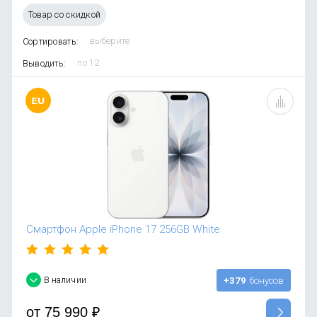
OnePlus
Автоак
Телевиз
Товар со скидкой
Infinix
Красота
Сортировать:
Google
Выводить:
Смартфон Apple iPhone 17 256GB White
В наличии
+379
бонусов
от
75 990
₽