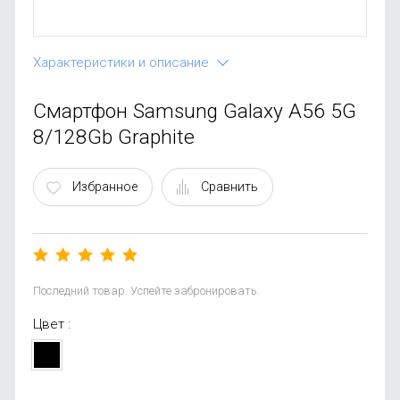
OnePlus
Автоак
Телевиз
Infinix
Красота
Характеристики и описание
Google
Смартфон Samsung Galaxy A56 5G
8/128Gb Graphite
Избранное
Сравнить
Последний товар. Успейте забронировать.
Цвет :