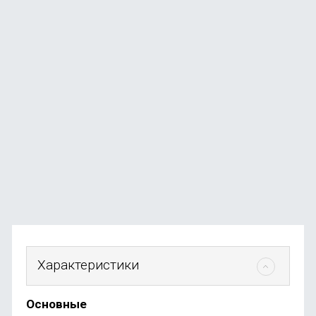
Смартфон Samsung Galaxy A37 12/256 ГБ зеленый
В наличии
+130
бонусов
от
26 190
₽
Характеристики
Основные