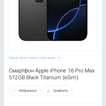
OnePlus
Автоак
Телевиз
Infinix
Красота
Google
Характеристики и описание
Смартфон Apple iPhone 16 Pro Max
512GB Black Titanium (eSim)
Избранное
Сравнить