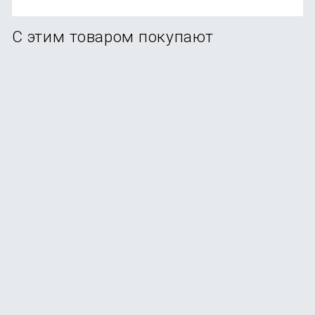
С этим товаром покупают
Смартфон Apple iPhone 17 256GB Lavender (eSim)
В наличии
+369
бонусов
от
73 990
₽