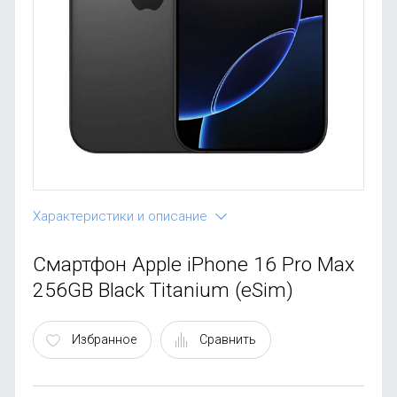
OnePlus
Автоак
Телевиз
Infinix
Красота
Google
Характеристики и описание
Смартфон Apple iPhone 16 Pro Max
256GB Black Titanium (eSim)
Избранное
Сравнить