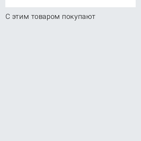
С этим товаром покупают
Смартфон Apple iPhone 17 256GB Lavender (eSim)
В наличии
+369
бонусов
от
73 990
₽