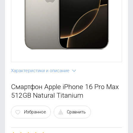
OnePlus
Автоак
Телевиз
Infinix
Красота
Google
Характеристики и описание
Смартфон Apple iPhone 16 Pro Max
512GB Natural Titanium
Избранное
Сравнить