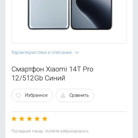
OnePlus
Автоак
Телевиз
Infinix
Красота
Google
Характеристики и описание
Смартфон Xiaomi 14T Pro
12/512Gb Синий
Избранное
Сравнить
Последний товар. Успейте забронировать.