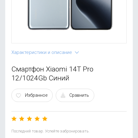
OnePlus
Автоак
Телевиз
Infinix
Красота
Google
Характеристики и описание
Смартфон Xiaomi 14T Pro
12/1024Gb Синий
Избранное
Сравнить
Последний товар. Успейте забронировать.