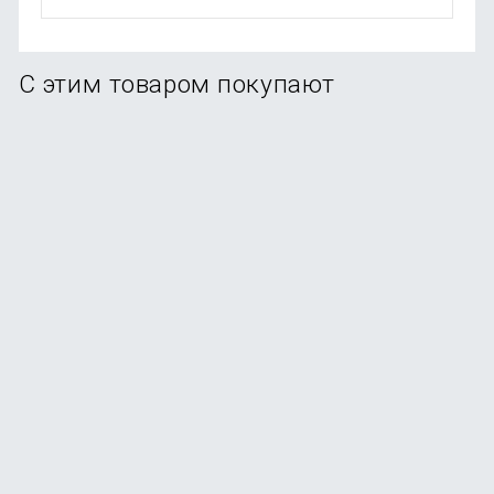
С этим товаром покупают
Смартфон Xiaomi Redmi Note 15 Pro 8/256Gb Titanium
В наличии
+107
бонусов
от
21 490
₽