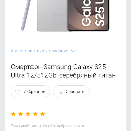
OnePlus
Автоак
Телевиз
Infinix
Красота
Google
Характеристики и описание
Смартфон Samsung Galaxy S25
Ultra 12/512Gb, серебряный титан
Избранное
Сравнить
Последний товар. Успейте забронировать.