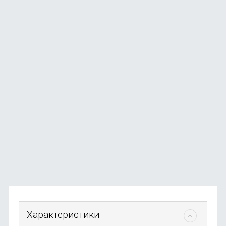
Смартфон Samsung Galaxy A37 12/256 ГБ лаванда
В наличии
+132
бонуса
от
26 490
₽
Характеристики