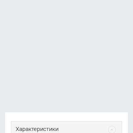
Смартфон Samsung Galaxy A37 12/256 ГБ зеленый
В наличии
+132
бонуса
от
26 490
₽
Характеристики