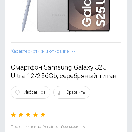
OnePlus
Автоак
Телевиз
Infinix
Красота
Google
Характеристики и описание
Смартфон Samsung Galaxy S25
Ultra 12/256Gb, серебряный титан
Избранное
Сравнить
Последний товар. Успейте забронировать.