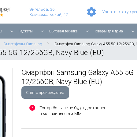
Умные часы Apple Watch Series 11 42mm Rose Gold Aluminium with Light Blush Sport Band
Смартфон Apple iPhone 17 Pro Max 256GB Cosmic Orange
Игровая прис
Планшет Apple iPad Air 11'' 2025 256 ГБ, Wi-Fi, starlight
Энгельса, 36
Узнать статус р
Комсомольский, 47
ы
Гаджеты
Бытовая техника
Товары для дома
Смартфоны Samsung
Смартфон Samsung Galaxy A55 5G 12/256GB, N
5 5G 12/256GB, Navy Blue (EU)
Смартфон Samsung Galaxy A55 5G
12/256GB, Navy Blue (EU)
Снят с производства
Товар больше не будет доставлен
в магазины сети MMI