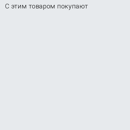
С этим товаром покупают
Смартфон Samsung Galaxy A56 5G 12/256Gb Graphite
В наличии
+154
бонуса
от
30 990
₽