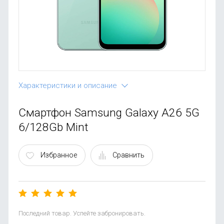
OnePlus
Автоак
Телевиз
Infinix
Красота
Google
Характеристики и описание
Смартфон Samsung Galaxy A26 5G
6/128Gb Mint
Избранное
Сравнить
Последний товар. Успейте забронировать.