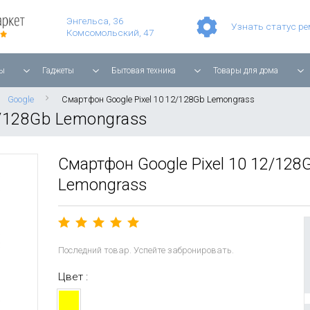
Умные часы Apple Watch Series 11 42mm Rose Gold Aluminium with Light Blush Sport Band
Смартфон Apple iPhone 17 Pro Max 256GB Cosmic Orange
Планшет Apple iPad Air 11'' 2025 256 ГБ, Wi-Fi, starlight
Энгельса, 36
Узнать статус р
Комсомольский, 47
ы
Гаджеты
Бытовая техника
Товары для дома
Google
Смартфон Google Pixel 10 12/128Gb Lemongrass
2/128Gb Lemongrass
Смартфон Google Pixel 10 12/128
Lemongrass
Последний товар. Успейте забронировать.
Цвет :