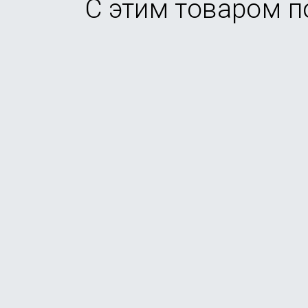
С этим товаром 
Смартфон Samsung Galaxy A56 5G 12/256Gb Grap
В наличии
от
30 990
₽