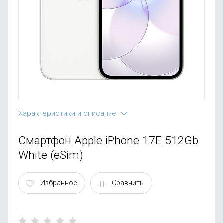
OnePlus
Автоак
Телевиз
Infinix
Красота
Google
Характеристики и описание
Смартфон Apple iPhone 17E 512Gb
White (eSim)
Избранное
Сравнить