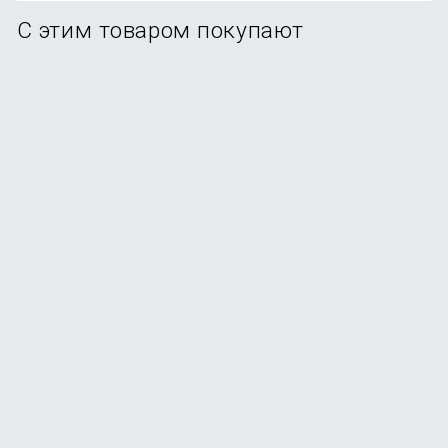
С этим товаром покупают
Смартфон Apple iPhone 17 256GB Lavender (eSim)
В наличии
+369
бонусов
от
73 990
₽