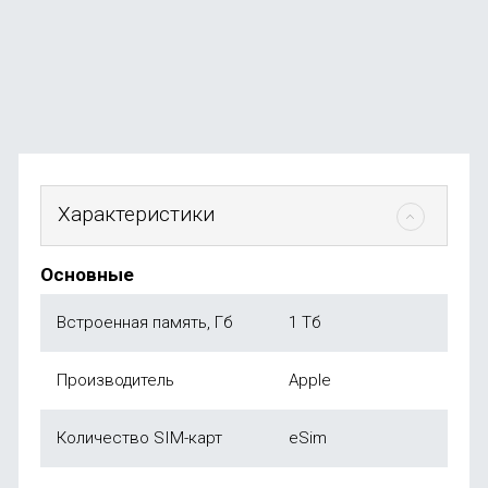
В наличии
+174
бонуса
от
34 990
₽
Характеристики
Основные
Встроенная память, Гб
1 Тб
Производитель
Apple
Количество SIM-карт
eSim