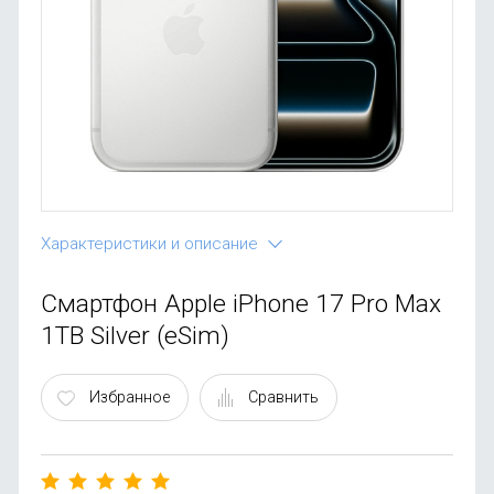
OnePlus
Автоак
Телевиз
Infinix
Красота
Google
Характеристики и описание
Смартфон Apple iPhone 17 Pro Max
1TB Silver (eSim)
Избранное
Сравнить