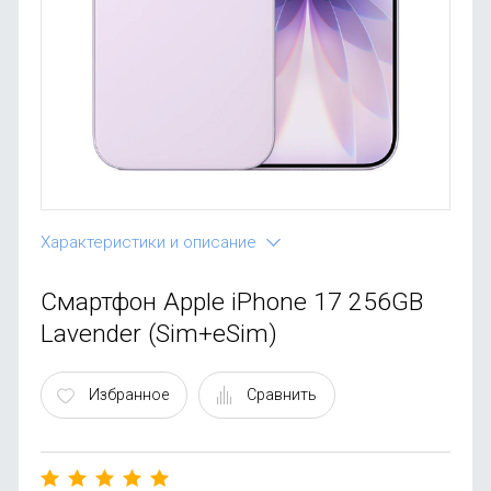
OnePlus
Автоак
Телевиз
Infinix
Красота
Google
Характеристики и описание
Смартфон Apple iPhone 17 256GB
Lavender (Sim+eSim)
Избранное
Сравнить