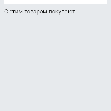
С этим товаром покупают
Смартфон Apple iPhone 17 256GB Lavender (eSim)
В наличии
+369
бонусов
от
73 990
₽