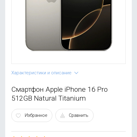
OnePlus
Автоак
Телевиз
Infinix
Красота
Google
Характеристики и описание
Смартфон Apple iPhone 16 Pro
512GB Natural Titanium
Избранное
Сравнить