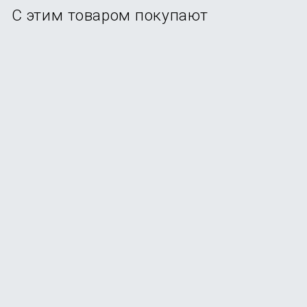
С этим товаром покупают
Накладка KEEPHONE X-Crystal для iPhone 16 Pro Max
В наличии
+79
бонусов
от
790
₽