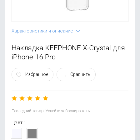
OnePlus
Автоак
Телевиз
Infinix
Красота
Google
Характеристики и описание
Накладка KEEPHONE X-Crystal для
iPhone 16 Pro
Избранное
Сравнить
Последний товар. Успейте забронировать.
Цвет :