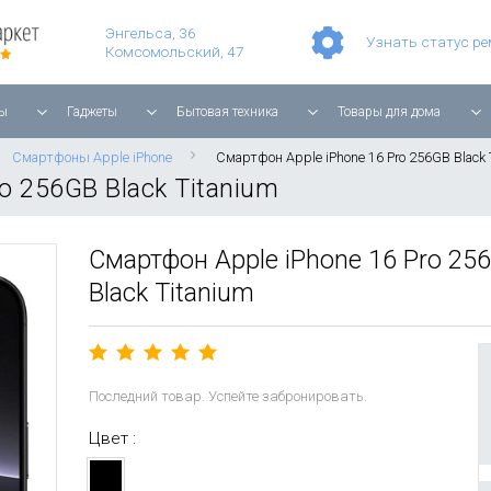
Умные часы Apple Watch Series 11 42mm Rose Gold Aluminium with Light Blush Sport Band
Смартфон Apple iPhone 17 Pro Max 256GB Cosmic Orange
Планшет Apple iPad Air 11'' 2025 256 ГБ, Wi-Fi, starlight
Энгельса, 36
Узнать статус р
Комсомольский, 47
ы
Гаджеты
Бытовая техника
Товары для дома
Смартфоны Apple iPhone
Смартфон Apple iPhone 16 Pro 256GB Black 
o 256GB Black Titanium
Смартфон Apple iPhone 16 Pro 25
Black Titanium
Последний товар. Успейте забронировать.
Цвет :