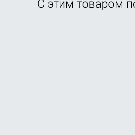
С этим товаром 
Накладка KEEPHONE X-Crystal для iPhone 16 Pro
В наличии
от
790
₽