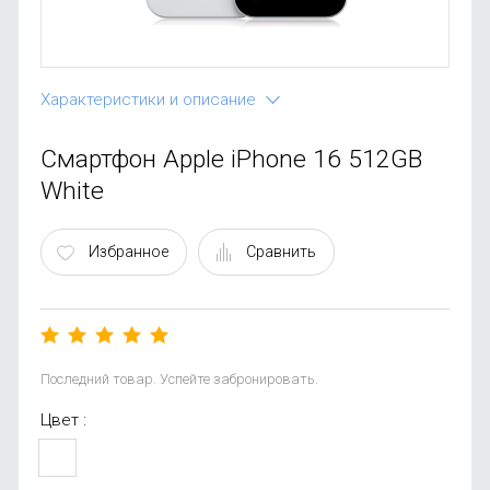
OnePlus
Автоак
Телевиз
Infinix
Красота
Характеристики и описание
Google
Смартфон Apple iPhone 16 512GB
White
Избранное
Сравнить
Последний товар. Успейте забронировать.
Цвет :