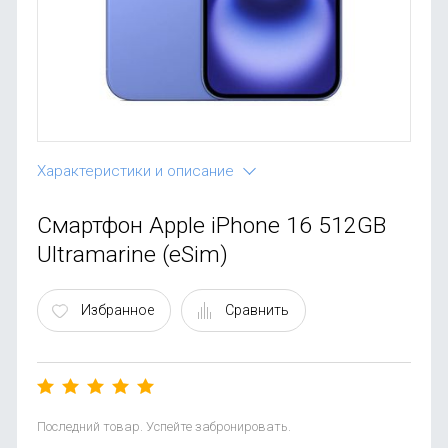
OnePlus
Автоак
Телевиз
Infinix
Красота
Google
Характеристики и описание
Смартфон Apple iPhone 16 512GB
Ultramarine (eSim)
Избранное
Сравнить
Последний товар. Успейте забронировать.