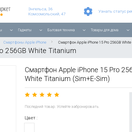
Умные часы Apple Watch Series 11 42mm Rose Gold Aluminium with Light Blush Sport Band
Смартфон Apple iPhone 17 Pro Max 256GB Cosmic Orange
Планшет Apple iPad Air 11'' 2025 256 ГБ, Wi-Fi, starlight
Энгельса, 36
Узнать статус р
Комсомольский, 47
ы
Гаджеты
Бытовая техника
Товары для дома
Смартфоны Apple iPhone
Смартфон Apple iPhone 15 Pro 256GB White 
o 256GB White Titanium
Смартфон Apple iPhone 15 Pro 25
White Titanium (Sim+E-Sim)
Последний товар. Успейте забронировать.
Цвет :