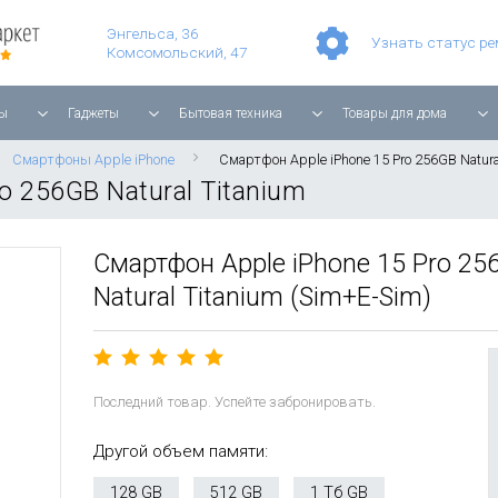
Умные часы Apple Watch Series 11 42mm Rose Gold Aluminium with Light Blush Sport Band
Смартфон Apple iPhone 17 Pro Max 256GB Cosmic Orange
Планшет Apple iPad Air 11'' 2025 256 ГБ, Wi-Fi, starlight
Энгельса, 36
Узнать статус р
Комсомольский, 47
ы
Гаджеты
Бытовая техника
Товары для дома
Смартфоны Apple iPhone
Смартфон Apple iPhone 15 Pro 256GB Natura
o 256GB Natural Titanium
Смартфон Apple iPhone 15 Pro 25
Natural Titanium (Sim+E-Sim)
Последний товар. Успейте забронировать.
Другой объем памяти:
128 GB
512 GB
1 Тб GB