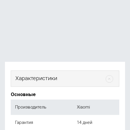
Смартфон Samsung Galaxy A56 5G 12/256Gb Graphite
В наличии
+154
бонуса
от
30 990
₽
Характеристики
Основные
Производитель
Xiaomi
Гарантия
14 дней