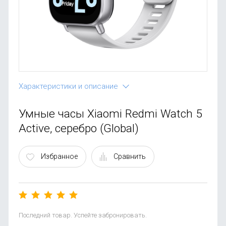
OnePlus
Автоак
Телевиз
Infinix
Красота
Google
Характеристики и описание
Умные часы Xiaomi Redmi Watch 5
Active, серебро (Global)
Избранное
Сравнить
Последний товар. Успейте забронировать.