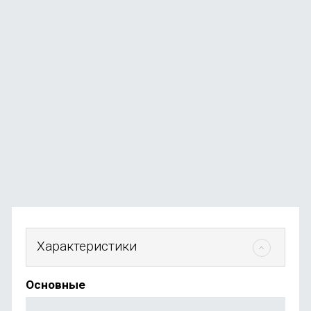
Смартфон Samsung Galaxy A56 5G 12/256Gb Graphite
В наличии
+154
бонуса
от
30 990
₽
Характеристики
Основные