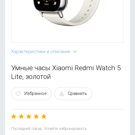
OnePlus
Автоак
Телевиз
Infinix
Красота
Google
Характеристики и описание
Умные часы Xiaomi Redmi Watch 5
Lite, золотой
Избранное
Сравнить
Последний товар. Успейте забронировать.