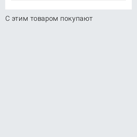
С этим товаром покупают
Набор для бритья Xiaomi Mijia Lemon Razer 5 в 1
(H303)
В наличии
+11
бонусов
от
1 190
₽