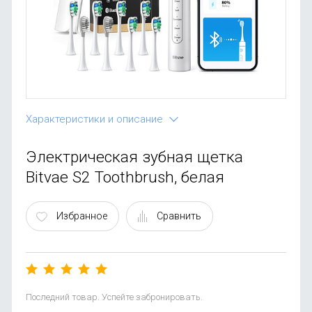
OnePlus
Автоак
Телевиз
Infinix
Красота
Google
Характеристики и описание
Электрическая зубная щетка
Bitvae S2 Toothbrush, белая
Избранное
Сравнить
Последний товар. Успейте забронировать.