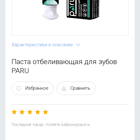
OnePlus
Автоак
Телевиз
Infinix
Красота
Google
Характеристики и описание
Паста отбеливающая для зубов
PARU
Избранное
Сравнить
Последний товар. Успейте забронировать.