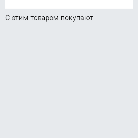
С этим товаром покупают
Набор для бритья Xiaomi Mijia Lemon Razer 5 в 1
(H303)
В наличии
+11
бонусов
от
1 190
₽