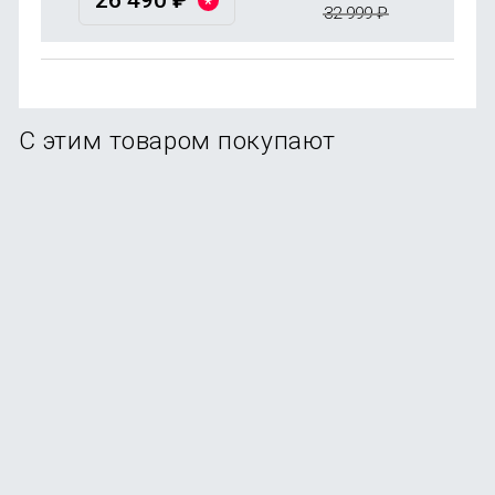
26 490
₽
32 999
₽
С этим товаром покупают
Смартфон Xiaomi Redmi Note 15 Pro 8/256Gb Titanium
В наличии
+107
бонусов