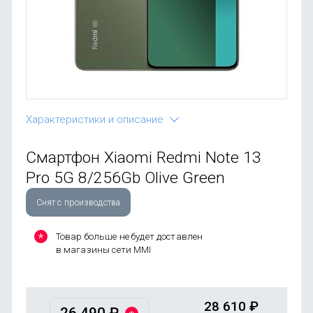
OnePlus
Автоак
Телевиз
Infinix
Красота
Google
Характеристики и описание
Смартфон Xiaomi Redmi Note 13
Pro 5G 8/256Gb Olive Green
Снят с производства
Товар больше не будет доставлен
в магазины сети MMI
28 610
₽