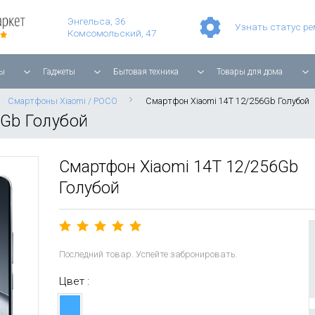
Умные часы Apple Watch Series 11 42mm Rose Gold Aluminium with Light Blush Sport Band
Смартфон Apple iPhone 17 Pro Max 256GB Cosmic Orange
Игровая прис
Планшет Apple iPad Air 11'' 2025 256 ГБ, Wi-Fi, starlight
Энгельса, 36
Узнать статус р
Комсомольский, 47
ы
Гаджеты
Бытовая техника
Товары для дома
Смартфоны Xiaomi / POCO
Смартфон Xiaomi 14T 12/256Gb Голубой
6Gb Голубой
Смартфон Xiaomi 14T 12/256Gb
Голубой
Последний товар. Успейте забронировать.
Цвет :