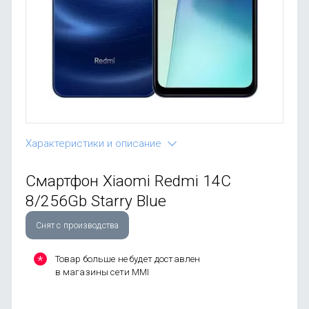
OnePlus
Автоак
Телевиз
Infinix
Красота
Google
Характеристики и описание
Смартфон Xiaomi Redmi 14C
8/256Gb Starry Blue
Снят с производства
Товар больше не будет доставлен
в магазины сети MMI