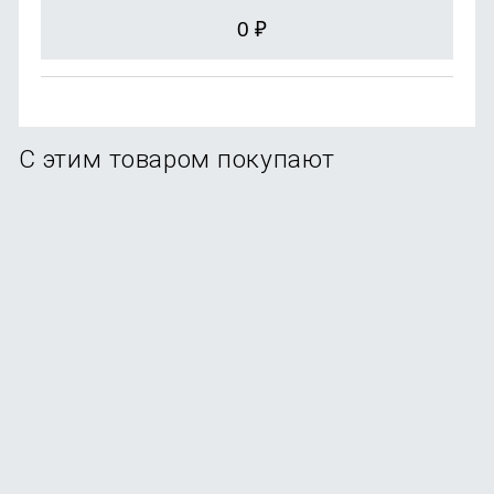
0
₽
С этим товаром покупают
Смартфон Xiaomi Redmi Note 15 Pro 8/256Gb Titanium