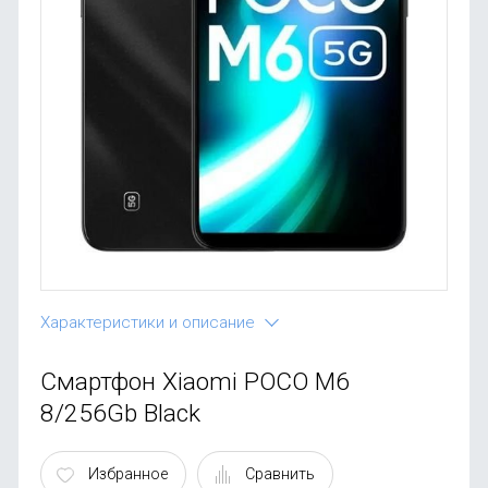
OnePlus
Автоак
Телевиз
Infinix
Красота
Google
Характеристики и описание
Смартфон Xiaomi POCO M6
8/256Gb Black
Избранное
Сравнить