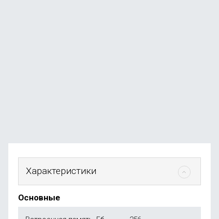
Смартфон Xiaomi Redmi Note 14 Pro Plus 12/256Gb
Purple
В наличии
+134
бонуса
от
26 990
₽
Характеристики
Основные