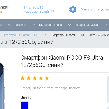
Умные часы Apple Watch Series 11 42mm Rose Gold Aluminium with Light Blush Sport Band
Смартфон Apple iPhone 17 Pro Max 256GB Cosmic Orange
Игровая прис
Планшет Apple iPad Air 11'' 2025 256 ГБ, Wi-Fi, starlight
Энгельса, 36
Узнать статус р
Комсомольский, 47
ы
Гаджеты
Бытовая техника
Товары для дома
Смартфоны Xiaomi / POCO
Смартфон Xiaomi POCO F8 Ultra 12/256Gb
tra 12/256Gb, синий
Смартфон Xiaomi POCO F8 Ultra
12/256Gb, синий
Последний товар. Успейте забронировать.
Цвет :