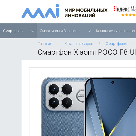
Смартфоны
Смарт-часы и браслеты
Компьютеры и планшет
Главная
Каталог товаров
Смартфоны
Смартфон Xiaomi POCO F8 Ul