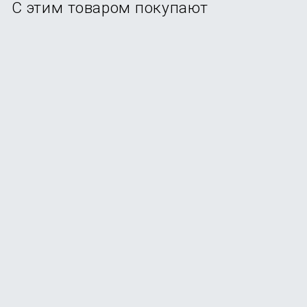
С этим товаром покупают
Смартфон Xiaomi Redmi Note 15 Pro Plus 12/512Gb
Glacier Blue
В наличии
+174
бонуса
от
34 990
₽