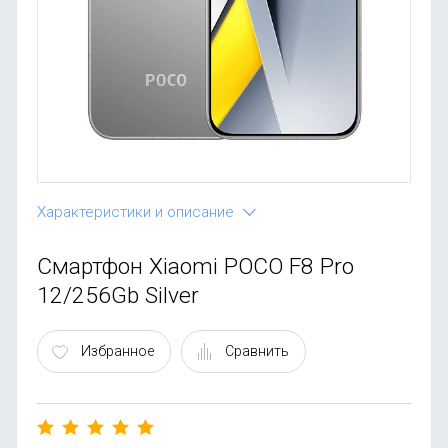
OnePlus
Автоак
Телевиз
Infinix
Красота
Google
Характеристики и описание
Смартфон Xiaomi POCO F8 Pro
12/256Gb Silver
Избранное
Сравнить